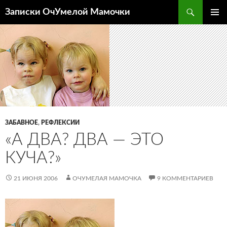
Перейти
Поиск
Записки ОчУмелой Мамочки
к
ОСНОВ
содержимому
МЕНЮ
ЗАБАВНОЕ
,
РЕФЛЕКСИИ
«А ДВА? ДВА — ЭТО
КУЧА?»
21 ИЮНЯ 2006
ОЧУМЕЛАЯ МАМОЧКА
9 КОММЕНТАРИЕВ