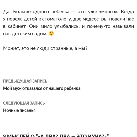
Да. Больше одного ребенка — это уже «много». Когда
я повела детей к стоматологу, две медсестры повели нас
в кабинет. Они мило улыбались, и
почему-то
называли
нас детским садом.
Может, это не люди странные, а мы?
Навигация
ПРЕДЫДУЩАЯ ЗАПИСЬ
по
Мой муж отказался от нашего ребенка
записям
СЛЕДУЮЩАЯ ЗАПИСЬ
Ночные писанья
9 МЫСЛЕЙ О “«А ДВА? ДВА — ЭТО КУЧА?»”