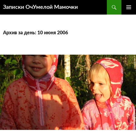
Перейти
Поиск
Записки ОчУмелой Мамочки
к
ОСНОВ
содержимому
МЕНЮ
Архив за день: 10 июня 2006