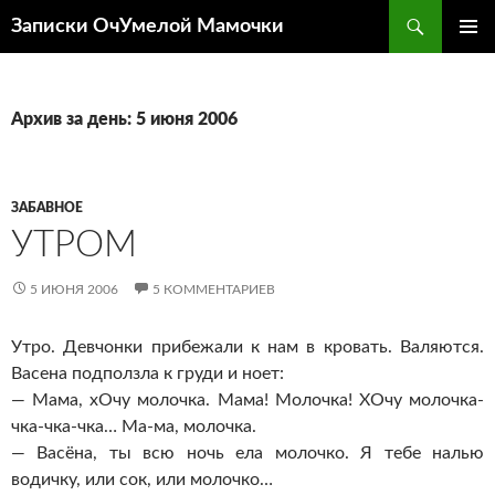
Перейти
Поиск
Записки ОчУмелой Мамочки
к
ОСНОВ
содержимому
МЕНЮ
Архив за день: 5 июня 2006
ЗАБАВНОЕ
УТРОМ
5 ИЮНЯ 2006
5 КОММЕНТАРИЕВ
Утро. Девчонки прибежали к нам в кровать. Валяются.
Васена подползла к груди и ноет:
— Мама, хОчу молочка. Мама! Молочка! ХОчу молочка-
чка-чка-чка
…
Ма-ма
, молочка.
— Васёна, ты всю ночь ела молочко. Я тебе налью
водичку, или сок, или молочко…