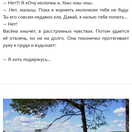
— Нет!!! Я хОчу
молочка-а
.
Хны-хны-хны
.
— Нет, малыш. Пока я кормить молочком тебя не буду.
Ты его совсем недавно ела. Давай, я налью тебе попить…
— Нет!
Васёна хнычет, в расстроеных чувствах. Потом удается
её отвлечь, но не на долго. Она тихонечко протягивает
руку к груди и вздыхает:
— Я хоть подержусь…