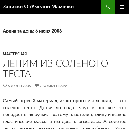
Перейти
Поиск
Записки ОчУмелой Мамочки
к
ОСНОВ
содержимому
МЕНЮ
Архив за день: 6 июня 2006
МАСТЕРСКАЯ
ЛЕПИМ ИЗ СОЛЕНОГО
ТЕСТА
6 ИЮНЯ 2006
7 КОММЕНТАРИЕВ
Самый первый материал, из которого мы лепили, — это
соленое тесто. Детки до года тянут в рот все, что
попадает в их ручки. Поэтому пластилин, глину и всякие
пластические массы я им давать опасалась. А соленое
тесто можно назвать «условно съедобным». Хотя,