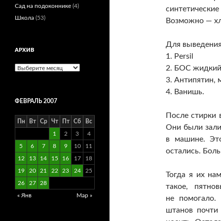
Сад на подоконнике
(4)
синтетическ
Школа
(53)
Возможно — хл
Для выведения
АРХИВ
1. Persil
2. БОС жидки
Архив
3. Антипятин, 
4. Ванишь.
ФЕВРАЛЬ 2007
После стирки 
Пн
Вт
Ср
Чт
Пт
Сб
Вс
Они были зал
1
2
3
4
в машине. Эт
5
6
7
8
9
10
11
остались. Боль
12
13
14
15
16
17
18
19
20
21
22
23
24
25
Тогда я их на
26
27
28
такое, пятно
« Янв
Мар »
не помогало.
штанов почти