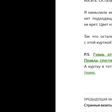
носить. Остала
Я намылила ее
нет подходящ
не врет. Цвет 
Так что оста
с этой курткой
P.S.
Гуашь от
Правда, спустя
А куртку в то
ткани.
Навигац
ПРЕДЫДУЩАЯ ЗА
по
Странные визит