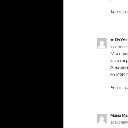
ОТВЕТ
ОчУме
14 ЯНВАРЯ
Мы сшил
Сфотогр
А наши 
мылом
ОТВЕТ
Мама Ма
30 НОЯБРЯ