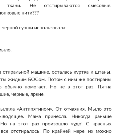
ие ткани. Не отстирываются смесовые.
опковые нити???
 черной гуаши использовала:
й
мыло.
в стиральной машине, осталась куртка и штаны.
иты жидким БОСом. Потом с ним же постираны
о обычно помогает. Но не в этот раз. Пятна
шие, черные, яркие.
мылила «Антипятином». От отчаяния. Мыло это
выводящее. Мама принесла. Никогда раньше
 Но на этот раз произошло чудо! С красных
 все отстиралось. По крайней мере, их можно