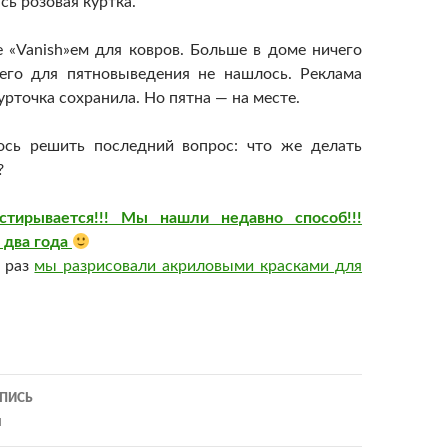
сь розовая куртка.
 «Vanish»ем для ковров. Больше в доме ничего
его для пятновыведения не нашлось. Реклама
курточка сохранила. Но пятна — на месте.
лось решить последний вопрос: что же делать
?
стирывается!!! Мы нашли недавно способ!!!
 два года
т раз
мы разрисовали акриловыми красками для
ия
ПИСЬ
ы