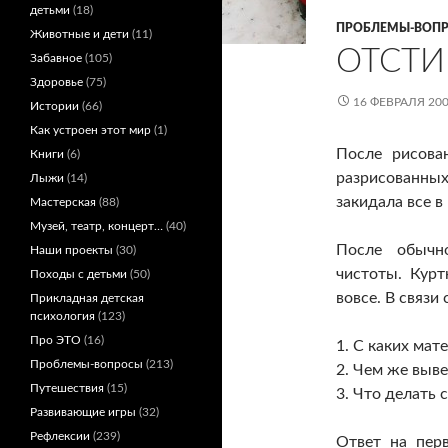
детьми
(18)
ПРОБЛЕМЫ-ВОП
Животные и дети
(11)
ОТСТИ
Забавное
(105)
Здоровье
(75)
16 ФЕВРАЛЯ 20
Истории
(66)
Как устроен этот мир
(1)
После рисова
Книги
(6)
разрисованных
Лыжи
(14)
закидала все в
Мастерская
(88)
Музей, театр, концерт…
(40)
После обычн
Наши проекты
(30)
чистоты. Кур
Походы с детьми
(50)
вовсе. В связи
Прикладная детская
психология
(123)
Про ЭТО
(16)
1. С каких мат
Проблемы-вопросы
(213)
2. Чем же выве
Путешествия
(15)
3. Что делать 
Развивающие игры
(32)
Рефлексии
(239)
Ответ на пер