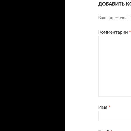
КОММЕ
ДОБАВИТЬ К
Ваш адрес email 
Комментарий
*
Имя
*