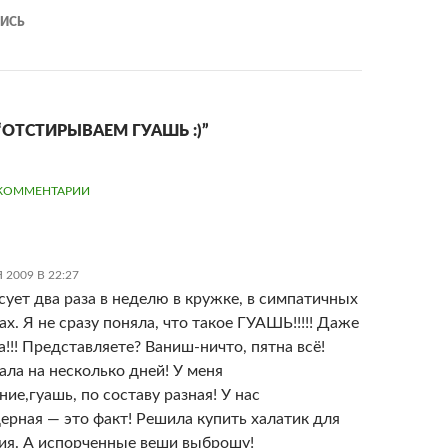
ИСЬ
“ОТСТИРЫВАЕМ ГУАШЬ :)”
ЦИЯ
КОММЕНТАРИИ
НТАРИЯМ
 2009 В 22:27
сует два раза в неделю в кружке, в симпатичных
х. Я не сразу поняла, что такое ГУАШЬ!!!!! Даже
!!! Представляете? Ваниш-ничто, пятна всё!
ала на несколько дней! У меня
ие,гуашь, по составу разная! У нас
ерная — это факт! Решила купить халатик для
ия. А испорченные веши выброшу!