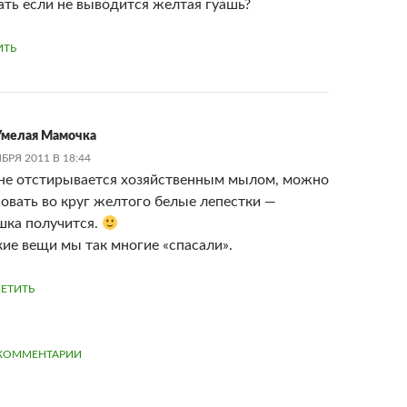
ать если не выводится желтая гуашь?
ИТЬ
мелая Мамочка
БРЯ 2011 В 18:44
 не отстирывается хозяйственным мылом, можно
овать во круг желтого белые лепестки —
шка получится.
ие вещи мы так многие «спасали».
ЕТИТЬ
ЦИЯ
КОММЕНТАРИИ