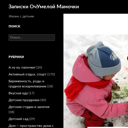
Поиск
Записки ОчУмелой Мамочки
Перейти
Жизнь с детьми
к
ПОИСК
содержимому
Найти:
РУБРИКИ
А ну ка, папочки!
(20)
Активный отдых, спорт
(170)
Беременность, роды и
грудное вскармливание
(18)
Вкусная еда
(17)
Детские праздники
(40)
Детские студии и занятия
(38)
Детский сад
(29)
Дом — пространство дома с