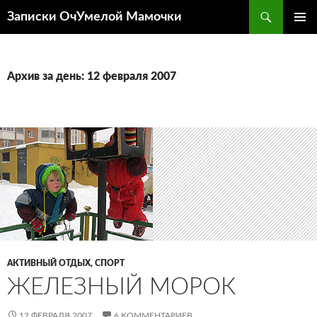
Перейти
Поиск
Записки ОчУмелой Мамочки
к
ОСНОВ
содержимому
МЕНЮ
Архив за день: 12 февраля 2007
АКТИВНЫЙ ОТДЫХ, СПОРТ
ЖЕЛЕЗНЫЙ МОРОК
12 ФЕВРАЛЯ 2007
6 КОММЕНТАРИЕВ