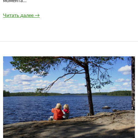
момента…
Железный морок
Читать далее
→