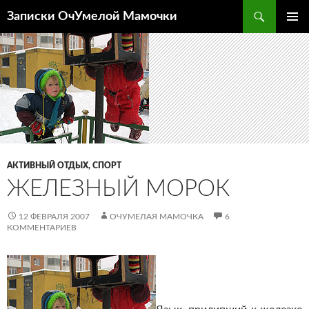
Перейти
Поиск
Записки ОчУмелой Мамочки
к
ОСНОВ
содержимому
МЕНЮ
АКТИВНЫЙ ОТДЫХ, СПОРТ
ЖЕЛЕЗНЫЙ МОРОК
12 ФЕВРАЛЯ 2007
ОЧУМЕЛАЯ МАМОЧКА
6
КОММЕНТАРИЕВ