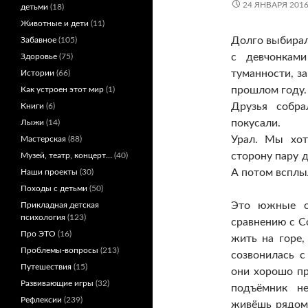
24 ЯНВАРЯ 201
детьми
(18)
Животные и дети
(11)
Долго выбирал
Забавное
(105)
с девчонкам
Здоровье
(75)
туманности, з
Истории
(66)
прошлом году.
Как устроен этот мир
(1)
Друзья собра
Книги
(6)
покусали.
Лыжи
(14)
Урал. Мы хот
Мастерская
(88)
сторону пару 
Музей, театр, концерт…
(40)
А потом всплы
Наши проекты
(30)
Походы с детьми
(50)
Это южные о
Прикладная детская
психология
(123)
сравнению с С
Про ЭТО
(16)
жить на горе,
Проблемы-вопросы
(213)
созвонилась с
Путешествия
(15)
они хорошо пр
Развивающие игры
(32)
подъёмник не
Рефлексии
(239)
живёшь рядом 