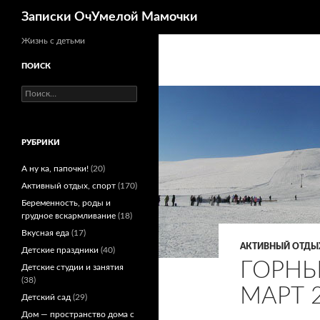
Поиск
Записки ОчУмелой Мамочки
Перейти
Жизнь с детьми
к
ПОИСК
содержимому
Найти:
РУБРИКИ
А ну ка, папочки!
(20)
Активный отдых, спорт
(170)
Беременность, роды и
грудное вскармливание
(18)
Вкусная еда
(17)
АКТИВНЫЙ ОТДЫХ
Детские праздники
(40)
ГОРНЫ
Детские студии и занятия
(38)
МАРТ 
Детский сад
(29)
Дом — пространство дома с