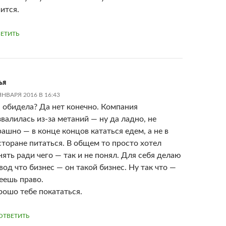
ится.
ЕТИТЬ
ья
ЯНВАРЯ 2016 В 16:43
, обидела? Да нет конечно. Компания
звалилась из-за метаний — ну да ладно, не
рашно — в конце концов кататься едем, а не в
сторане питаться. В общем то просто хотел
нять ради чего — так и не понял. Для себя делаю
вод что бизнес — он такой бизнес. Ну так что —
еешь право.
рошо тебе покататься.
ОТВЕТИТЬ