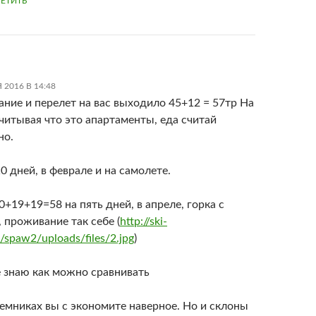
ЕТИТЬ
 2016 В 14:48
ние и перелет на вас выходило 45+12 = 57тр На
Учитывая что это апартаменты, еда считай
но.
0 дней, в феврале и на самолете.
0+19+19=58 на пять дней, в апреле, горка с
 проживание так себе (
http://ski-
u/spaw2/uploads/files/2.jpg
)
 знаю как можно сравнивать
емниках вы с экономите наверное. Но и склоны