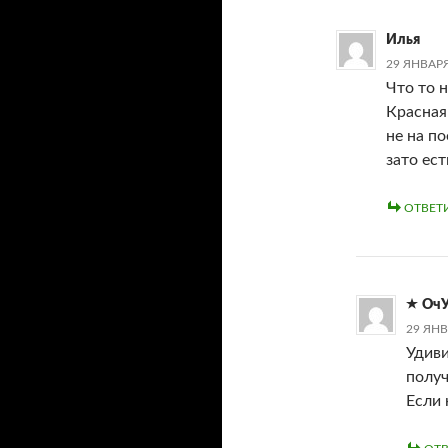
Илья
29 ЯНВАРЯ
Что то н
Красная 
не на по
зато ес
ОТВЕТ
ОчУ
29 ЯНВ
Удиви
получ
Если 