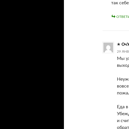
так себе
ОТВЕТ
ОчУ
29 ЯНВ
Мы уж
выход
Неуже
вовсе
пожа
Еда в
Убежд
и счи
обрат