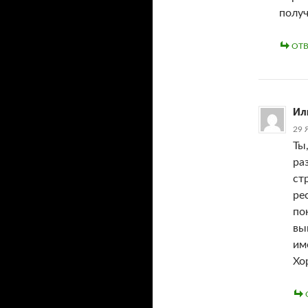
получ
ОТВ
Ил
29 
Ты
ра
ст
ре
по
вы
им
Хо