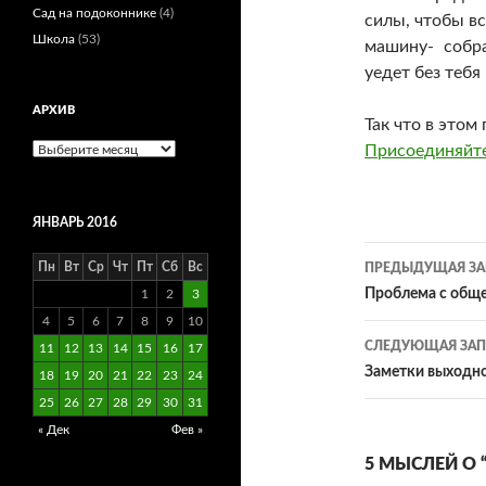
Сад на подоконнике
(4)
силы, чтобы в
Школа
(53)
машину- собр
уедет без тебя
АРХИВ
Так что в этом
Архив
Присоединяйте
ЯНВАРЬ 2016
Навигац
Пн
Вт
Ср
Чт
Пт
Сб
Вс
ПРЕДЫДУЩАЯ ЗА
по
Проблема с общ
1
2
3
4
5
6
7
8
9
10
записям
СЛЕДУЮЩАЯ ЗАП
11
12
13
14
15
16
17
Заметки выходно
18
19
20
21
22
23
24
25
26
27
28
29
30
31
« Дек
Фев »
5 МЫСЛЕЙ О 