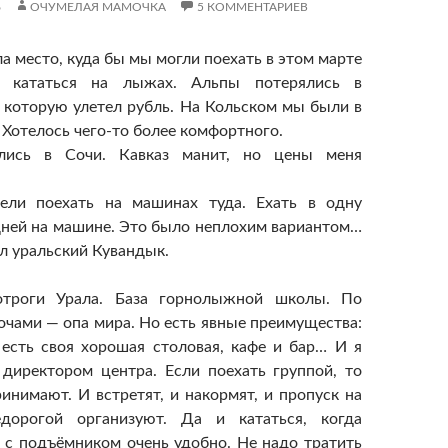
6
ОЧУМЕЛАЯ МАМОЧКА
5 КОММЕНТАРИЕВ
а место, куда бы мы могли поехать в этом марте
и кататься на лыжах. Альпы потерялись в
а которую улетел рубль. На Кольском мы были в
 Хотелось чего-то более комфортного.
лись в Сочи. Кавказ манит, но цены меня
ели поехать на машинах туда. Ехать в одну
дней на машине. Это было неплохим вариантом…
л уральский Кувандык.
троги Урала. База горнолыжной школы. По
очами — опа мира. Но есть явные преимущества:
 есть своя хорошая столовая, кафе и бар… И я
 директором центра. Если поехать группой, то
инимают. И встретят, и накормят, и пропуск на
дорогой организуют. Да и кататься, когда
с подъёмником очень удобно. Не надо тратить