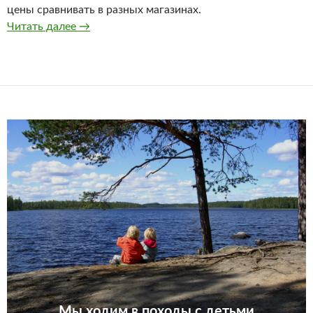
цены сравнивать в разных магазинах.
Купить беговые лыжи ребёнку
Читать далее
→
Мы ходим в походы с детьми