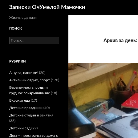
Поиск
Записки ОчУмелой Мамочки
Перейти
Жизнь с детьми
к
ПОИСК
содержимому
Найти:
Архив за день:
РУБРИКИ
А ну ка, папочки!
(20)
Активный отдых, спорт
(170)
Беременность, роды и
грудное вскармливание
(18)
Вкусная еда
(17)
Детские праздники
(40)
Детские студии и занятия
(38)
Детский сад
(29)
Дом — пространство дома с