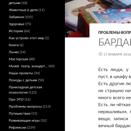
детьми
(18)
Животные и дети
(11)
Забавное
(105)
Здоровье
(75)
Истории
(66)
ПРОБЛЕМЫ-ВОП
Как устроен этот мир
(1)
БАРДА
Книги
(6)
Лыжи
(14)
17 ЯНВАРЯ 201
Мастерская
(88)
Музей, театр, концерт…
(40)
Есть люди, у 
Наши проекты
(30)
пуст, в шкафу 
Походы с детьми
(50)
Есть другие лю
Прикладная детская
не страшно на
психология
(123)
много всего н
Про ЭТО
(16)
Есть ли чётка
Проблемы-вопросы
(213)
неряшливым, 
Путешествия
(15)
вещи, записи
Развивающие игры
(32)
вечный бардак
Рефлексии
(239)