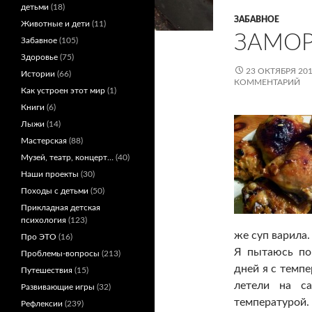
детьми
(18)
ЗАБАВНОЕ
Животные и дети
(11)
ЗАМО
Забавное
(105)
Здоровье
(75)
23 ОКТЯБРЯ 20
Истории
(66)
КОММЕНТАРИЙ
Как устроен этот мир
(1)
Книги
(6)
Лыжи
(14)
Мастерская
(88)
Музей, театр, концерт…
(40)
Наши проекты
(30)
Походы с детьми
(50)
Прикладная детская
психология
(123)
же суп варила.
Про ЭТО
(16)
Я пытаюсь по
Проблемы-вопросы
(213)
дней я с темпе
Путешествия
(15)
летели на с
Развивающие игры
(32)
температурой.
Рефлексии
(239)