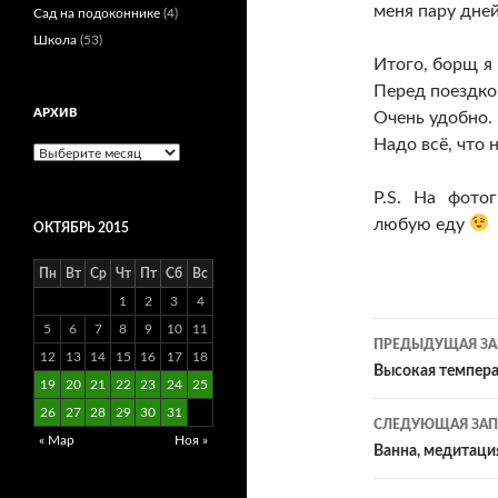
меня пару дне
Сад на подоконнике
(4)
Школа
(53)
Итого, борщ я
Перед поездкой
АРХИВ
Очень удобно.
Надо всё, что 
Архив
P.S. На фото
любую еду
ОКТЯБРЬ 2015
Пн
Вт
Ср
Чт
Пт
Сб
Вс
1
2
3
4
Навигац
5
6
7
8
9
10
11
ПРЕДЫДУЩАЯ ЗА
12
13
14
15
16
17
18
по
Высокая темпера
19
20
21
22
23
24
25
записям
26
27
28
29
30
31
СЛЕДУЮЩАЯ ЗАП
« Мар
Ноя »
Ванна, медитаци