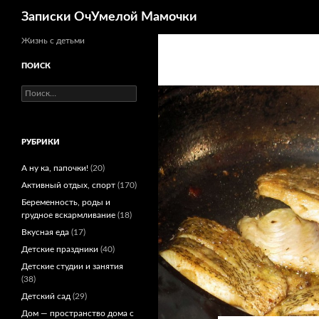
Поиск
Записки ОчУмелой Мамочки
Перейти
Жизнь с детьми
к
ПОИСК
содержимому
Найти:
РУБРИКИ
А ну ка, папочки!
(20)
Активный отдых, спорт
(170)
Беременность, роды и
грудное вскармливание
(18)
Вкусная еда
(17)
Детские праздники
(40)
Детские студии и занятия
(38)
Детский сад
(29)
Дом — пространство дома с