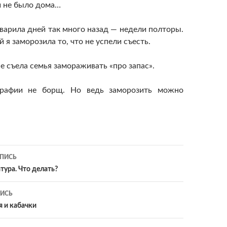
й не было дома…
 варила дней так много назад — недели полторы.
 я заморозила то, что не успели съесть.
не съела семья замораживать «про запас».
графии не борщ. Но ведь заморозить можно
ия
ПИСЬ
тура. Что делать?
ИСЬ
я и кабачки