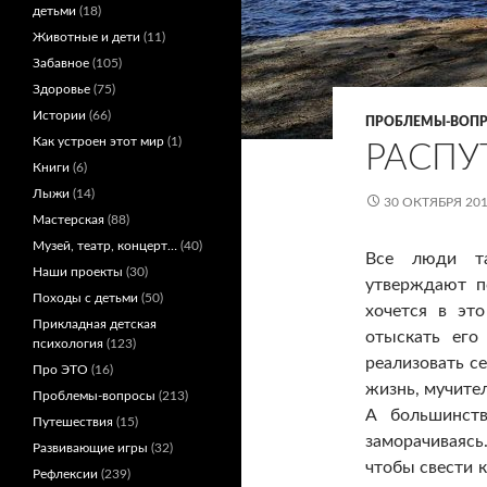
детьми
(18)
Животные и дети
(11)
Забавное
(105)
Здоровье
(75)
Истории
(66)
ПРОБЛЕМЫ-ВОП
Как устроен этот мир
(1)
РАСПУ
Книги
(6)
Лыжи
(14)
30 ОКТЯБРЯ 20
Мастерская
(88)
Музей, театр, концерт…
(40)
Все люди та
Наши проекты
(30)
утверждают п
Походы с детьми
(50)
хочется в эт
Прикладная детская
отыскать его
психология
(123)
реализовать с
Про ЭТО
(16)
жизнь, мучител
Проблемы-вопросы
(213)
А большинств
Путешествия
(15)
заморачиваясь
Развивающие игры
(32)
чтобы свести 
Рефлексии
(239)