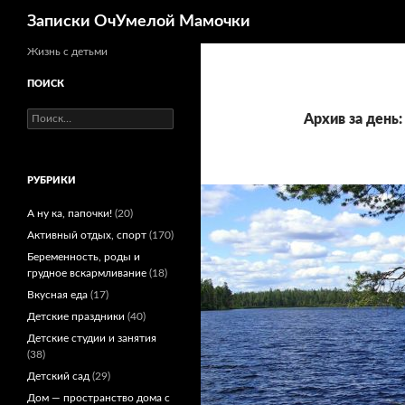
Поиск
Записки ОчУмелой Мамочки
Перейти
Жизнь с детьми
к
ПОИСК
содержимому
Найти:
Архив за день:
РУБРИКИ
А ну ка, папочки!
(20)
Активный отдых, спорт
(170)
Беременность, роды и
грудное вскармливание
(18)
Вкусная еда
(17)
Детские праздники
(40)
Детские студии и занятия
(38)
Детский сад
(29)
Дом — пространство дома с