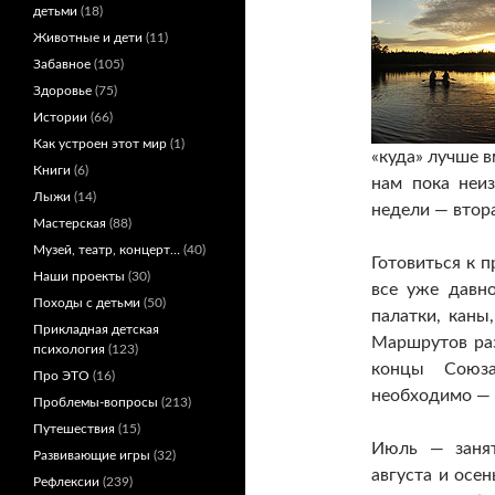
детьми
(18)
Животные и дети
(11)
Забавное
(105)
Здоровье
(75)
Истории
(66)
Как устроен этот мир
(1)
«куда» лучше в
Книги
(6)
нам пока неиз
Лыжи
(14)
недели — втора
Мастерская
(88)
Музей, театр, концерт…
(40)
Готовиться к 
Наши проекты
(30)
все уже давн
Походы с детьми
(50)
палатки, каны
Прикладная детская
Маршрутов раз
психология
(123)
концы Союза
Про ЭТО
(16)
необходимо — 
Проблемы-вопросы
(213)
Путешествия
(15)
Июль — занят
Развивающие игры
(32)
августа и осе
Рефлексии
(239)