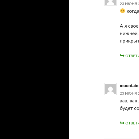
23 ИЮНЯ 2
когда
А я сво
нижней,
прикрыт
ОТВЕТ
mountain
23 ИЮНЯ 2
ааа, как
будет с
ОТВЕТ