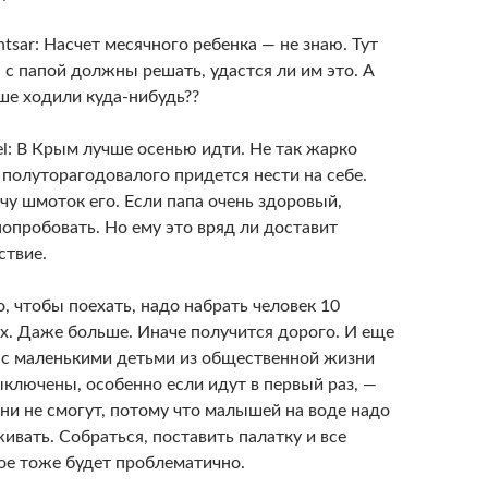
tsar: Насчет месячного ребенка — не знаю. Тут
 с папой должны решать, удастся ли им это. А
ше ходили куда-нибудь??
el: В Крым лучше осенью идти. Не так жарко
А полуторагодовалого придется нести на себе.
чу шмоток его. Если папа очень здоровый,
опробовать. Но ему это вряд ли доставит
ствие.
о, чтобы поехать, надо набрать человек 10
х. Даже больше. Иначе получится дорого. И еще
с маленькими детьми из общественной жизни
ыключены, особенно если идут в первый раз, —
они не смогут, потому что малышей на воде надо
ивать. Собраться, поставить палатку и все
ое тоже будет проблематично.