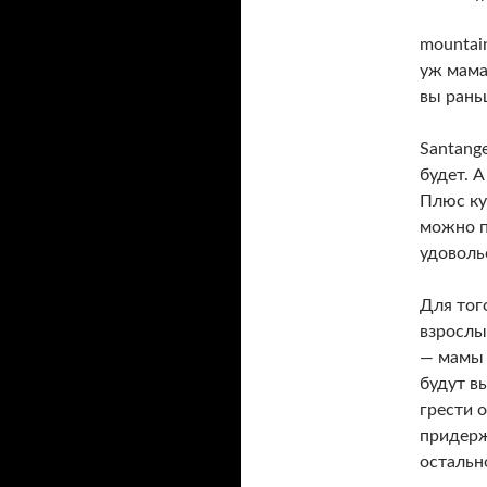
mountain
уж мама
вы рань
Santang
будет. 
Плюс ку
можно п
удоволь
Для тог
взрослы
— мамы 
будут в
грести 
придерж
остальн