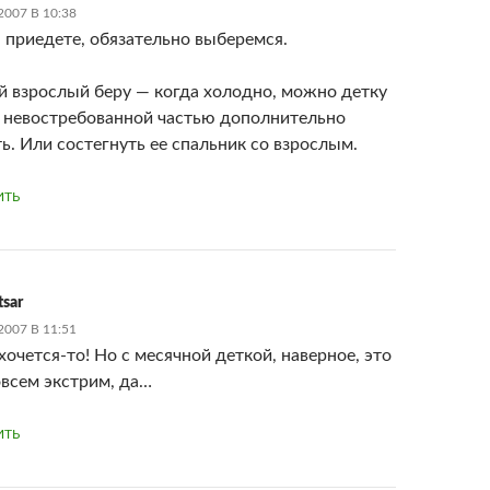
007 В 10:38
 приедете, обязательно выберемся.
ей взрослый беру — когда холодно, можно детку
 невостребованной частью дополнительно
ь. Или состегнуть ее спальник со взрослым.
ИТЬ
tsar
007 В 11:51
 хочется-то! Но с месячной деткой, наверное, это
овсем экстрим, да…
ИТЬ