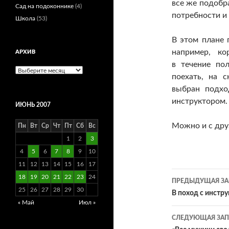
все же подобр
Сад на подоконнике
(4)
потребности и
Школа
(53)
В этом плане 
например, ко
АРХИВ
в течение по
Архив
поехать, на 
выбран подхо
инструктором.
ИЮНЬ 2007
Можно и с дру
Пн
Вт
Ср
Чт
Пт
Сб
Вс
1
2
3
4
5
6
7
8
9
10
11
12
13
14
15
16
17
Навигац
18
19
20
21
22
23
24
ПРЕДЫДУЩАЯ ЗА
25
26
27
28
29
30
по
В поход с инстр
« Май
Июл »
записям
СЛЕДУЮЩАЯ ЗАП