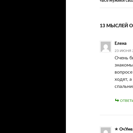
«Все мужики сво
13 МЫСЛЕЙ О
Елена
23 ИЮНЯ 2
Очень б
знакомы
вопросе
ходят, а
спальник
ОТВЕТ
ОчУме