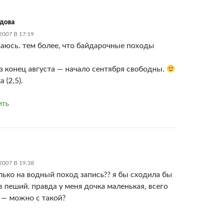
дова
007 В 17:19
аюсь. тем более, что байдарочные походы
аз конец августа — начало сентября свободны.
 (2,5).
ИТЬ
l
007 В 19:38
олько на водный поход запись?? я бы сходила бы
в пеший. правда у меня дочка маленькая, всего
а — можно с такой?