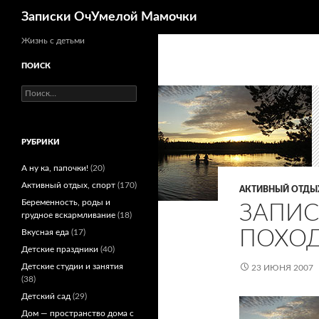
Поиск
Записки ОчУмелой Мамочки
Перейти
Жизнь с детьми
к
ПОИСК
содержимому
Найти:
РУБРИКИ
А ну ка, папочки!
(20)
Активный отдых, спорт
(170)
АКТИВНЫЙ ОТДЫХ
Беременность, роды и
ЗАПИС
грудное вскармливание
(18)
ПОХОД
Вкусная еда
(17)
Детские праздники
(40)
Детские студии и занятия
23 ИЮНЯ 2007
(38)
Детский сад
(29)
Дом — пространство дома с