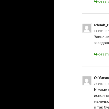
ОТВЕТ
artemis_r
24 ИЮНЯ 2
Записыв
заседан
ОТВЕТ
ОчУмела
24 ИЮНЯ 2
К маме
исполня
маленьк
и так б