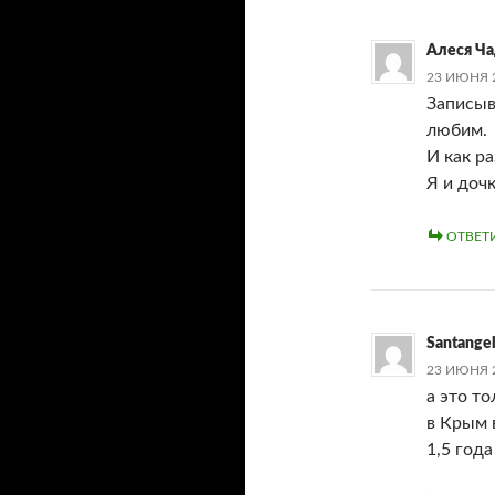
Алеся Ча
23 ИЮНЯ 2
Записыв
любим.
И как р
Я и дочка
ОТВЕТ
Santange
23 ИЮНЯ 2
а это т
в Крым 
1,5 год