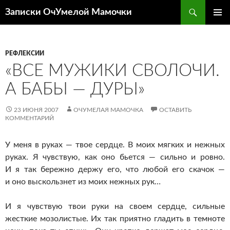
Перейти
Поиск
Записки ОчУмелой Мамочки
к
ОСНОВ
содержимому
МЕНЮ
РЕФЛЕКСИИ
«ВСЕ МУЖИКИ СВОЛОЧИ.
А БАБЫ — ДУРЫ»
23 ИЮНЯ 2007
ОЧУМЕЛАЯ МАМОЧКА
ОСТАВИТЬ
КОММЕНТАРИЙ
У меня в руках — твое сердце. В моих мягких и нежных
руках. Я чувствую, как оно бьется — сильно и ровно.
И я так бережно держу его, что любой его скачок —
и оно выскользнет из моих нежных рук…
И я чувствую твои руки на своем сердце, сильные
жесткие мозолистые. Их так приятно гладить в темноте