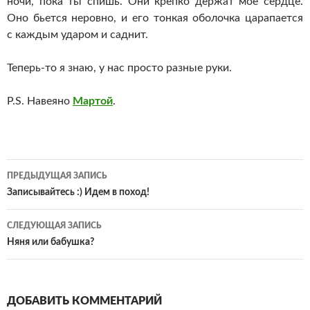
ночи, пока ты спишь. Они крепко держат мое сердце.
Оно бьется неровно, и его тонкая оболочка царапается
с каждым ударом и саднит.
Теперь-то я знаю, у нас просто разные руки.
P.S. Навеяно
Мартой
.
Навигация
ПРЕДЫДУЩАЯ ЗАПИСЬ
по
Записывайтесь :) Идем в поход!
записям
СЛЕДУЮЩАЯ ЗАПИСЬ
Няня или бабушка?
ДОБАВИТЬ КОММЕНТАРИЙ