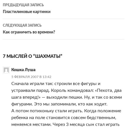
Навигация
ПРЕДЫДУЩАЯ ЗАПИСЬ
по
Пластилиновые картинки
записям
СЛЕДУЮЩАЯ ЗАПИСЬ
Как ограничить во времени?
7 МЫСЛЕЙ О “ШАХМАТЫ”
Кошка Луша
5 ФЕВРАЛЯ 2007 В 13:42
Сначала играли так: строили все фигуры и
устраивали парад. Король командовал: «Пехота, два
шага вперед!» — выходили пешки. Ну, и так со всеми
фигурами. Это мы запоминали, кто как ходит.
А потом потихоньку стали играть. Когда положение
ребенка на поле становится совсем бедственным,
меняемся местами. Через 3 месяца сын стал играть