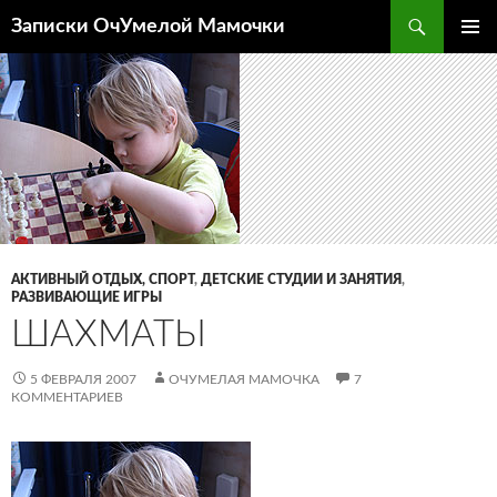
Перейти
Поиск
Записки ОчУмелой Мамочки
к
ОСНОВ
содержимому
МЕНЮ
АКТИВНЫЙ ОТДЫХ, СПОРТ
,
ДЕТСКИЕ СТУДИИ И ЗАНЯТИЯ
,
РАЗВИВАЮЩИЕ ИГРЫ
ШАХМАТЫ
5 ФЕВРАЛЯ 2007
ОЧУМЕЛАЯ МАМОЧКА
7
КОММЕНТАРИЕВ