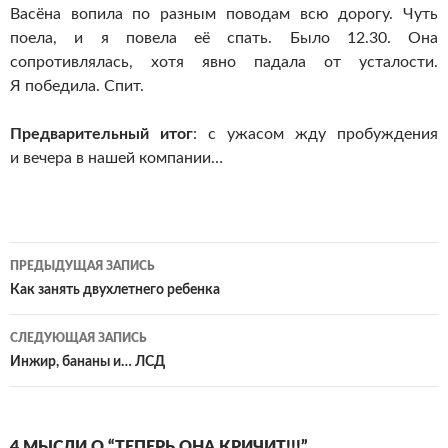
Васёна вопила по разным поводам всю дорогу. Чуть
поела, и я повела её спать. Было 12.30. Она
сопротивлялась, хотя явно падала от усталости.
Я победила. Спит.
Предварительный итог
: с ужасом жду пробуждения
и вечера в нашей компании…
Навигация
ПРЕДЫДУЩАЯ ЗАПИСЬ
по
Как занять двухлетнего ребенка
записям
СЛЕДУЮЩАЯ ЗАПИСЬ
Инжир, бананы и… ЛСД
4 МЫСЛИ О “ТЕПЕРЬ ОНА КРИЧИТ!!!”