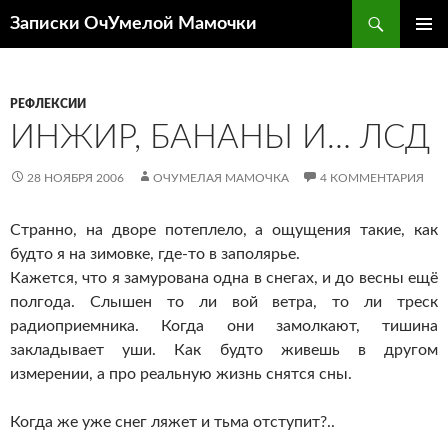
Перейти
Поиск
Записки ОчУмелой Мамочки
к
ОСНОВ
содержимому
МЕНЮ
РЕФЛЕКСИИ
ИНЖИР, БАНАНЫ И… ЛСД
28 НОЯБРЯ 2006
ОЧУМЕЛАЯ МАМОЧКА
4 КОММЕНТАРИЯ
Странно, на дворе потеплело, а ощущения такие, как
будто я на зимовке,
где-то
в заполярье.
Кажется, что я замурована одна в снегах, и до весны ещё
полгода. Слышен то ли вой ветра, то ли треск
радиоприемника. Когда они замолкают, тишина
закладывает уши. Как будто живешь в другом
измерении, а про реальную жизнь снятся сны.
Когда же уже снег ляжет и тьма отступит?..