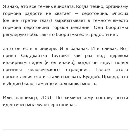
Я знаю, это все темень виновата. Когда темно, организму
гормона радости не хватает — серотонина. Эпифиз
(он же «третий глаз») вырабатывает в темноте вместо
гормона серотонина гормон меланин. Они биоритмы
регулируют оба. Так что биоритмы есть, радости нет.
Зато он есть в инжире. И в бананах. И в сливах. Вот
принц Сиддхартха Гаутама как раз под деревом
инжирным сидел (и ел инжир), когда он вдруг понял
причины человеческого страдания. После этого
просветления его и стали называть Буддой. Правда, это
в Индии было, там ещё и солнышка много…
Или, например, ЛСД. По химическому составу почти
идентичен молекуле серотонина…