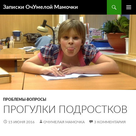
Перейти
Поиск
Записки ОчУмелой Мамочки
к
ОСНОВ
содержимому
МЕНЮ
ПРОБЛЕМЫ-ВОПРОСЫ
ПРОГУЛКИ ПОДРОСТКОВ
15 ИЮНЯ 2016
ОЧУМЕЛАЯ МАМОЧКА
3 КОММЕНТАРИЯ