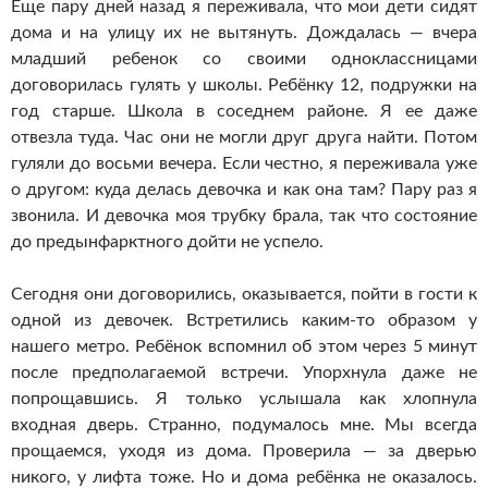
Еще пару дней назад я переживала, что мои дети сидят
дома и на улицу их не вытянуть. Дождалась — вчера
младший ребенок со своими одноклассницами
договорилась гулять у школы. Ребёнку 12, подружки на
год старше. Школа в соседнем районе. Я ее даже
отвезла туда. Час они не могли друг друга найти. Потом
гуляли до восьми вечера. Если честно, я переживала уже
о другом: куда делась девочка и как она там? Пару раз я
звонила. И девочка моя трубку брала, так что состояние
до предынфарктного дойти не успело.
Сегодня они договорились, оказывается, пойти в гости к
одной из девочек. Встретились каким-то образом у
нашего метро. Ребёнок вспомнил об этом через 5 минут
после предполагаемой встречи. Упорхнула даже не
попрощавшись. Я только услышала как хлопнула
входная дверь. Странно, подумалось мне. Мы всегда
прощаемся, уходя из дома. Проверила — за дверью
никого, у лифта тоже. Но и дома ребёнка не оказалось.