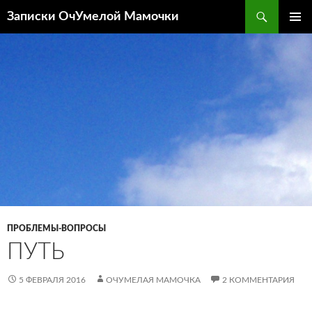
Перейти
Поиск
Записки ОчУмелой Мамочки
к
ОСНОВ
содержимому
МЕНЮ
ПРОБЛЕМЫ-ВОПРОСЫ
ПУТЬ
5 ФЕВРАЛЯ 2016
ОЧУМЕЛАЯ МАМОЧКА
2 КОММЕНТАРИЯ