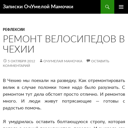
Перейти
Поиск
Записки ОчУмелой Мамочки
к
ОСНОВ
содержимому
МЕНЮ
РЕФЛЕКСИИ
РЕМОНТ ВЕЛОСИПЕДОВ В
ЧЕХИИ
5 ОКТЯБРЯ 2012
ОЧУМЕЛАЯ МАМОЧКА
ОСТАВИТЬ
КОММЕНТАРИЙ
В Чехию мы поехали на разведку. Как отремонтировать
велик в случае поломки тоже надо было разузнать. С
ремонтом тут дела обстоят просто отлично. И ремонтов
много. И люди живут потрясающие — готовы с
радостью помочь.
Я умудрилась оставить болтающуюся стропу, которая