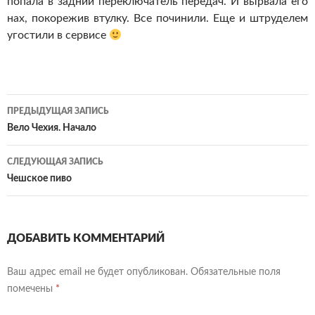
попала в задний переключатель передач. И вырвала его
нах, покорежив втулку. Все починили. Еще и штруделем
угостили в сервисе
Навигация
ПРЕДЫДУЩАЯ ЗАПИСЬ
по
Вело Чехия. Начало
записям
СЛЕДУЮЩАЯ ЗАПИСЬ
Чешское пиво
ДОБАВИТЬ КОММЕНТАРИЙ
Ваш адрес email не будет опубликован.
Обязательные поля
помечены
*