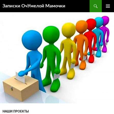
Перейти
Поиск
Записки ОчУмелой Мамочки
к
ОСНОВ
содержимому
МЕНЮ
НАШИ ПРОЕКТЫ