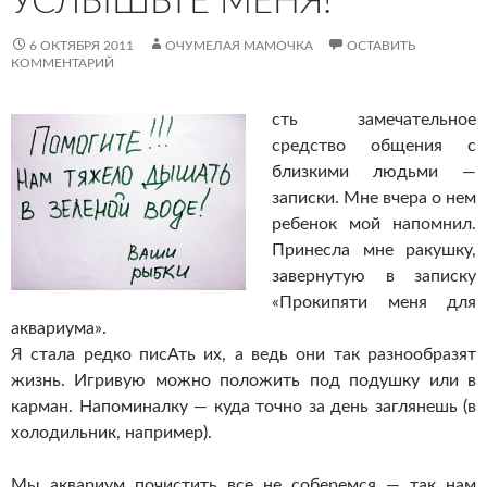
УСЛЫШЬТЕ МЕНЯ!
6 ОКТЯБРЯ 2011
ОЧУМЕЛАЯ МАМОЧКА
ОСТАВИТЬ
КОММЕНТАРИЙ
сть замечательное
средство общения с
близкими людьми —
записки. Мне вчера о нем
ребенок мой напомнил.
Принесла мне ракушку,
завернутую в записку
«Прокипяти меня для
аквариума».
Я стала редко писАть их, а ведь они так разнообразят
жизнь. Игривую можно положить под подушку или в
карман. Напоминалку — куда точно за день заглянешь (в
холодильник, например).
Мы аквариум почистить все не соберемся — так нам