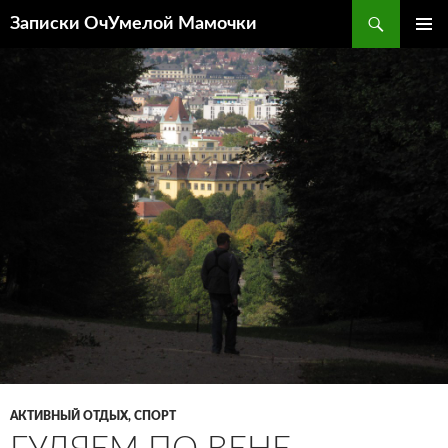
Перейти
Поиск
Записки ОчУмелой Мамочки
к
ОСНОВ
содержимому
МЕНЮ
АКТИВНЫЙ ОТДЫХ, СПОРТ