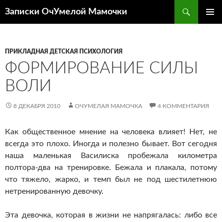
Перейти
Поиск
Записки ОчУмелой Мамочки
к
ОСНОВ
содержимому
МЕНЮ
ПРИКЛАДНАЯ ДЕТСКАЯ ПСИХОЛОГИЯ
ФОРМИРОВАНИЕ СИЛЫ
ВОЛИ
8 ДЕКАБРЯ 2010
ОЧУМЕЛАЯ МАМОЧКА
4 КОММЕНТАРИЯ
Как общественное мнение на человека влияет! Нет, не
всегда это плохо. Иногда и полезно бывает. Вот сегодня
наша маленькая Василиска пробежала километра
полтора-два на тренировке. Бежала и плакала, потому
что тяжело, жарко, и темп был не под шестилетнюю
нетренированную девочку.
Эта девочка, которая в жизни не напрягалась: либо все