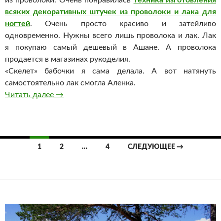
из проволоки. Очень понравилась
техника изготовления
всяких декоративных штучек из проволоки и лака для
ногтей
. Очень просто красиво и затейливо
одновременно. Нужны всего лишь проволока и лак. Лак
я покупаю самый дешевый в Ашане. А проволока
продается в магазинах рукоделия.
«Скелет» бабочки я сама делала. А вот натянуть
самостоятельно лак смогла Аленка.
Поделки из проволоки
Читать далее
→
Навигация
1
2
…
4
СЛЕДУЮЩЕЕ →
по
записям