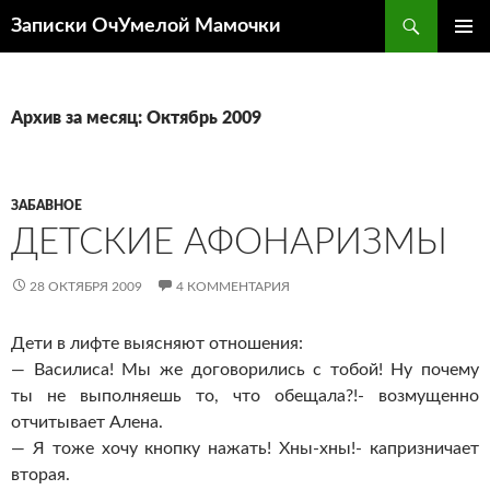
Перейти
Поиск
Записки ОчУмелой Мамочки
к
ОСНОВ
содержимому
МЕНЮ
Архив за месяц: Октябрь 2009
ЗАБАВНОЕ
ДЕТСКИЕ АФОНАРИЗМЫ
28 ОКТЯБРЯ 2009
4 КОММЕНТАРИЯ
Дети в лифте выясняют отношения:
— Василиса! Мы же договорились с тобой! Ну почему
ты не выполняешь то, что обещала?!- возмущенно
отчитывает Алена.
— Я тоже хочу кнопку нажать! Хны-хны!- капризничает
вторая.