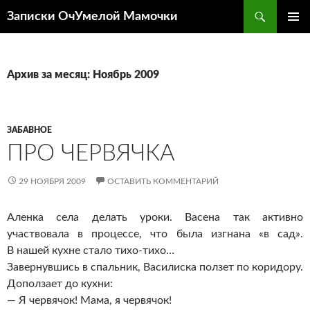
Перейти
Поиск
Записки ОчУмелой Мамочки
к
ОСНОВ
содержимому
МЕНЮ
Архив за месяц: Ноябрь 2009
ЗАБАВНОЕ
ПРО ЧЕРВЯЧКА
29 НОЯБРЯ 2009
ОСТАВИТЬ КОММЕНТАРИЙ
Аленка села делать уроки. Васена так активно
участвовала в процессе, что была изгнана «в сад».
В нашей кухне стало тихо-тихо…
Завернувшись в спальник, Василиска ползет по коридору.
Доползает до кухни:
— Я червячок! Мама, я червячок!