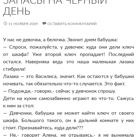
ЗАПАСЫ НА ЧЕРНЫЙ
ДЕНЬ
11 НОЯБРЯ 2009
ОСТАВИТЬ КОММЕНТАРИЙ
У нас не девочка, а белочка. Звонит днем бабушка:
— Спроси, пожалуйста, у девочек: куда они дели ключ
от шкафа? Уже второй ключ пропадает! Последний
остался. Наверняка ведь это наша маленькая лазака
стибрила!
Лазака — это Василиса, значит. Как остаются у бабушки
ночевать, так обязательно что-то случается. Это факт.
— Подожди,- говорю,- сейчас у девчонок спрошу.
Дети на кухне самозабвенно играют во что-то. Сажусь
к ним за стол:
— Девчонки, бабушка не может найти ключ от своего
шкафа. Большого такого, он в дальней комнате у них
стоит. Признавайтесь, куда дели???
— Не,- говорит Алена, не отрываясь,- я не вынимала