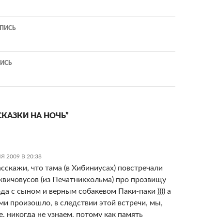
ия
ПИСЬ
ИСЬ
СКАЗКИ НА НОЧЬ”
Я 2009 В 20:38
асскажи, что тама (в Хибиниусах) повстречали
квичовусов (из Печатникхольма) про прозвищу
да с сыном и верным собакевом Паки-паки )))) а
ими произошло, в следствии этой встречи, мы,
е, никогда не узнаем, потому как память