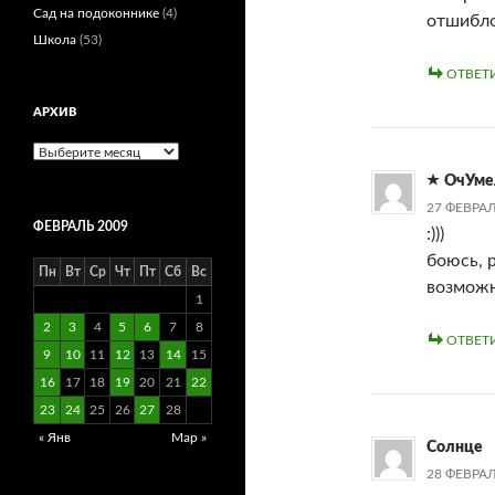
Сад на подоконнике
(4)
отшибло)
Школа
(53)
ОТВЕТ
АРХИВ
Архив
ОчУме
27 ФЕВРАЛ
ФЕВРАЛЬ 2009
:)))
боюсь, 
Пн
Вт
Ср
Чт
Пт
Сб
Вс
возможн
1
2
3
4
5
6
7
8
ОТВЕТ
9
10
11
12
13
14
15
16
17
18
19
20
21
22
23
24
25
26
27
28
« Янв
Мар »
Солнце
28 ФЕВРАЛ