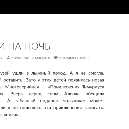
И НА НОЧЬ
09
ОЧУМЕЛАЯ МАМОЧКА
3 КОММЕНТАРИЯ
узей ушли в лыжный поход. А я не смогла,
й оставить. Зато у этих детей появилась новая
чь. Многосерийная — «Приключения Тимуриуса
са». Вчера перед сном Аленка обещала
ть. А забавный подарок мальчикам может
сли я не поленюсь эти приключения записать.
оя книжка.