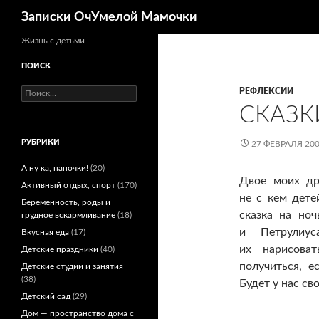
Поиск
Записки ОчУмелой Мамочки
Перейти
Жизнь с детьми
к
ПОИСК
содержимому
Найти:
РЕФЛЕКСИИ
СКАЗК
РУБРИКИ
27 ФЕВРАЛЯ 20
А ну ка, папочки!
(20)
Двое моих др
Активный отдых, спорт
(170)
не с кем дете
Беременность, роды и
сказка на но
грудное вскармливание
(18)
и Петрулиу
Вкусная еда
(17)
их нарисова
Детские праздники
(40)
получиться, е
Детские студии и занятия
(38)
Будет у нас св
Детский сад
(29)
Дом — пространство дома с