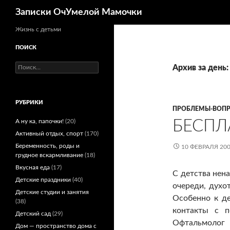
Поиск
Записки ОчУмелой Мамочки
Перейти
Жизнь с детьми
к
ПОИСК
содержимому
Найти:
Архив за день:
РУБРИКИ
ПРОБЛЕМЫ-ВОП
БЕСПЛ
А ну ка, папочки!
(20)
Активный отдых, спорт
(170)
Беременность, роды и
10 ФЕВРАЛЯ 20
грудное вскармливание
(18)
Вкусная еда
(17)
С детства нена
Детские праздники
(40)
очереди, духо
Детские студии и занятия
Особенно к де
(38)
контакты с п
Детский сад
(29)
Офтальмолог 
Дом — пространство дома с