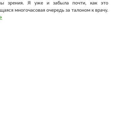
ны зрения. Я уже и забыла почти, как это
щаяся многочасовая очередь за талоном к врачу.
есплатная медицина
→