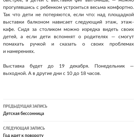
быстрее, а детей с выставки фиг выгонишь, — можно
прогулявшись с ребенком устроиться весьма комфортно.
Так что дети не потеряются, если что: над площадкой
выставки балконом нависает следующий этаж, этаж-
кафе. Сидя за столиком можно изредка видеть своих
детей, а если дети вспомнят о родителях — смогут
помахать ручкой и сказать о своих проблемах
и намерениях.
Выставка будет до 19 декабря. Понедельник —
выходной. А в другие дни с 10 до 18 часов.
Навигация
ПРЕДЫДУЩАЯ ЗАПИСЬ
по
Детская бессонница
записям
СЛЕДУЮЩАЯ ЗАПИСЬ
Год идет к повороту