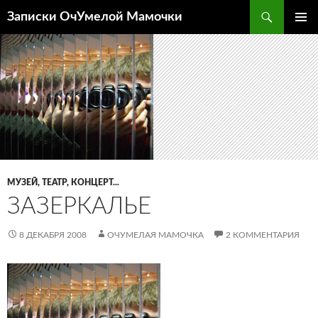
Перейти
Поиск
Записки ОчУмелой Мамочки
к
ОСНОВ
содержимому
МЕНЮ
МУЗЕЙ, ТЕАТР, КОНЦЕРТ...
ЗАЗЕРКАЛЬЕ
8 ДЕКАБРЯ 2008
ОЧУМЕЛАЯ МАМОЧКА
2 КОММЕНТАРИЯ