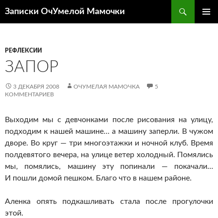
Перейти
Поиск
Записки ОчУмелой Мамочки
к
ОСНОВ
содержимому
МЕНЮ
РЕФЛЕКСИИ
ЗАПОР
3 ДЕКАБРЯ 2008
ОЧУМЕЛАЯ МАМОЧКА
5
КОММЕНТАРИЕВ
Выходим мы с девчонками после рисования на улицу,
подходим к нашей машине… а машину заперли. В чужом
дворе. Во круг — три многоэтажки и ночной клуб. Время
полдевятого вечера, на улице ветер холодный. Помялись
мы, помялись, машину эту попинали — покачали…
И пошли домой пешком. Благо что в нашем районе.
Аленка опять подкашливать стала после прогулочки
этой.