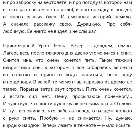
и про заброску на вертолете, и про погоду (с которой нам
в этот раз совсем не повезло), и про поездку в поезде,
и много разных баек. И смешных историй немало.
А сначала расскажу свою. Дурацкую. Про себя-
любимую. Ее никто не видел и не слышал.
Приполярный Урал. Ночь. Ветер с дождем, темно.
Лагерь весь после тяжкого дня давно угомонился и спит.
Снится мне, что очень хочется пить. Такой тяжкий
неприятный сон, в котором я все собираюсь вылезти
из палатки и принести воды напиться, несу воду
и не доношу. В какой-то момент выныриваю из дремоты:
темно. Порывы ветра рвут стропы. Пить очень хочется,
а встать сил нет. Лежу, просыпаюсь понемногу…
И чувствую, что кисти рук в кулак не сжимаются. Отекли.
И тут вспоминаю, что забыла перед отъездом кольцо
с руки снять. Пробую — не снимается. Ну, думаю,
кирдык-мардюк. Теперь лазить в темноте — мыло искать.