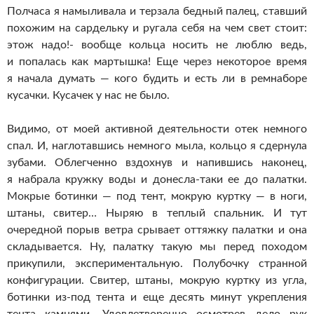
Полчаса я намыливала и терзала бедный палец, ставший
похожим на сардельку и ругала себя на чем свет стоит:
этож надо!- вообще кольца носить не люблю ведь,
и попалась как мартышка! Еще через некоторое время
я начала думать — кого будить и есть ли в ремнаборе
кусачки. Кусачек у нас не было.
Видимо, от моей активной деятельности отек немного
спал. И, наглотавшись немного мыла, кольцо я сдернула
зубами. Облегченно вздохнув и напившись наконец,
я набрала кружку воды и донесла-таки ее до палатки.
Мокрые ботинки — под тент, мокрую куртку — в ноги,
штаны, свитер… Ныряю в теплый спальник. И тут
очередной порыв ветра срывает оттяжку палатки и она
складывается. Ну, палатку такую мы перед походом
прикупили, экспериментальную. Полубочку странной
конфигурации. Свитер, штаны, мокрую куртку из угла,
ботинки из-под тента и еще десять минут укрепления