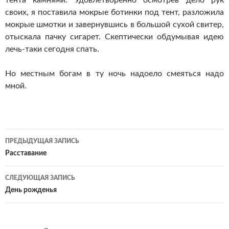
тента камнями. Удовлетворенно осмотрев дело рук
своих, я поставила мокрые ботинки под тент, разложила
мокрые шмотки и завернувшись в большой сухой свитер,
отыскала пачку сигарет. Скептически обдумывая идею
лечь-таки сегодня спать.
Но местным богам в ту ночь надоело смеяться надо
мной.
Навигация
ПРЕДЫДУЩАЯ ЗАПИСЬ
по
Расставание
записям
СЛЕДУЮЩАЯ ЗАПИСЬ
День рожденья