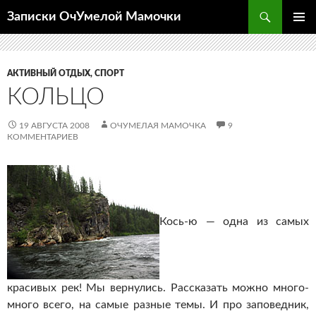
Перейти
Поиск
Записки ОчУмелой Мамочки
к
ОСНОВ
содержимому
МЕНЮ
АКТИВНЫЙ ОТДЫХ, СПОРТ
КОЛЬЦО
19 АВГУСТА 2008
ОЧУМЕЛАЯ МАМОЧКА
9
КОММЕНТАРИЕВ
Кось-ю — одна из самых
красивых рек! Мы вернулись. Рассказать можно много-
много всего, на самые разные темы. И про заповедник,