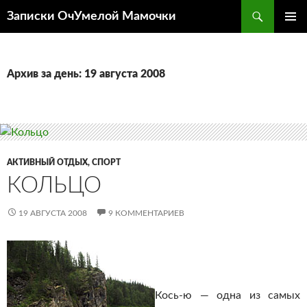
Перейти
Поиск
Записки ОчУмелой Мамочки
к
ОСНОВ
содержимому
МЕНЮ
Архив за день: 19 августа 2008
АКТИВНЫЙ ОТДЫХ, СПОРТ
КОЛЬЦО
19 АВГУСТА 2008
9 КОММЕНТАРИЕВ
Кось-ю — одна из самых