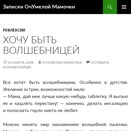
Перейти
Поиск
Записки ОчУмелой Мамочки
к
ОСНОВ
содержимому
МЕНЮ
РЕФЛЕКСИИ
ХОЧУ БЫТЬ
ВОЛШЕБНИЦЕЙ
14 МАРТА 2008
ОЧУМЕЛАЯ МАМОЧКА
ОСТАВИТЬ
КОММЕНТАРИЙ
Все хотят быть волшебниками. Особенно в детстве.
Желания острее, возможностей мало:
— Мама, дай мне лучше какую-нибудь таблетку. Я выпью
ее и кашлять перестану! — конечно, делать ингаляцию
и полоскать горло никто не любит.
Можно менять мир мановением волшебной палочки.