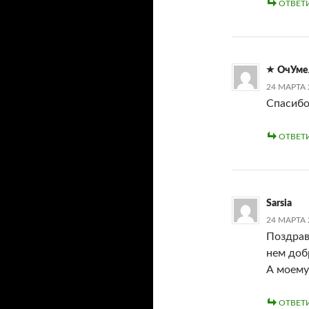
ОТВЕТ
ОчУме
24 МАРТА 
Спасибо
ОТВЕТ
Sarsia
24 МАРТА 
Поздрав
нем добр
А моему
ОТВЕТ