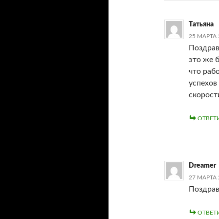
Татьяна
25 МАРТА 
Поздравл
это же 
что раб
успехов 
скорости
ОТВЕТ
Dreamer
27 МАРТА 
Поздрав
ОТВЕТ