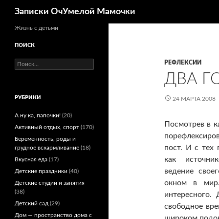
Поиск
Записки ОчУмелой Мамочки
Перейти
Жизнь с детьми
к
ПОИСК
содержимому
Найти:
РЕФЛЕКСИИ
ДВА Г
РУБРИКИ
24 МАРТА 2008
А ну ка, папочки!
(20)
Посмотрев в к
Активный отдых, спорт
(170)
порефлексиров
Беременность, роды и
пост. И с тех
грудное вскармливание
(18)
как источни
Вкусная еда
(17)
ведение свое
Детские праздники
(40)
окном в мир.
Детские студии и занятия
(38)
интересного.
Детский сад
(29)
свободное вре
Дом — пространство дома с
широком подок