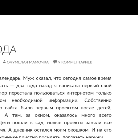
ОДА
ОЧУМЕЛАЯ МАМОЧКА
9 КОММЕНТАРИЕВ
алендарь, Муж сказал, что сегодня самое время
ать — два года назад я написала первый свой
 пор перестала пользоваться интернетом только
ком необходимой информации. Собственно
го сайта было первым проектом после детей,
 А там, за окном, оказалось много всего
 Дети пошли в сад, новые проекты заняли все
мя. А дневник остался моим окошком. И на его
оннике приятно посидеть, поглазеть наружу.