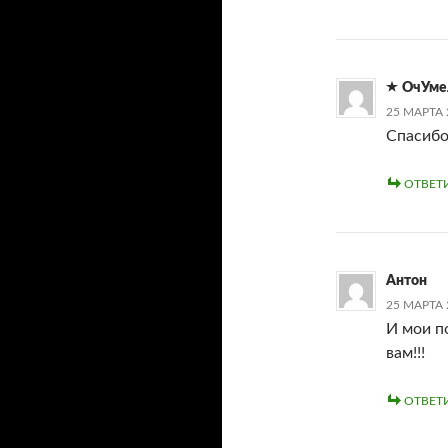
ОчУме
25 МАРТА 
Спасибо
ОТВЕТ
Антон
25 МАРТА 
И мои п
вам!!!
ОТВЕТ