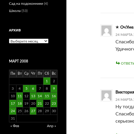
Сад на подоконнике
(4)
Школа
(53)
ОчУме
АРХИВ
24 МАРТА 
Архив
Спасибо
Удачног
МАРТ 2008
ОТВЕТ
Пн
Вт
Ср
Чт
Пт
Сб
Вс
1
2
3
4
5
6
7
8
9
Виктори
10
11
12
13
14
15
16
24 МАРТА 
17
18
19
20
21
22
23
Ну тогд
24
25
26
27
28
29
30
Спасибо 
31
серьезно
« Фев
Апр »