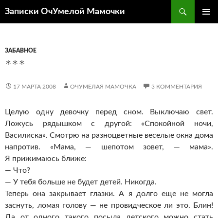
Перейти
Поиск
Записки ОчУмелой Мамочки
к
ОСНОВ
содержимому
МЕНЮ
ЗАБАВНОЕ
***
17 МАРТА 2008
ОЧУМЕЛАЯ МАМОЧКА
3 КОММЕНТАРИЯ
Целую одну девочку перед сном. Выключаю свет.
Ложусь рядышком с другой: «Спокойной ночи,
Василиска». Смотрю на разноцветные веселые окна дома
напротив. «Мама, — шепотом зовет, — мама».
Я прижимаюсь ближе:
— Что?
— У тебя больше не будет детей. Никогда.
Теперь она закрывает глазки. А я долго еще не могла
заснуть, ломая голову — не провидческое ли это. Блин!
Да от одного такого посыла детского можно стать