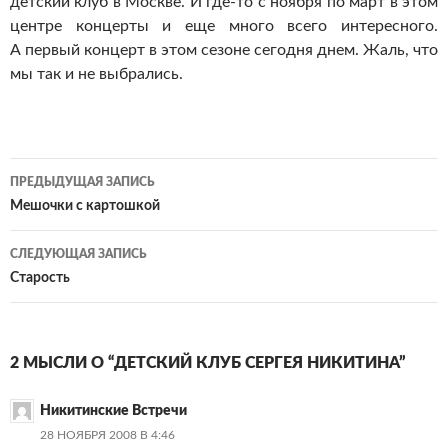
детский клуб в Москве. И где-то с ноября по март в этом
центре концерты и еще много всего интересного.
А первый концерт в этом сезоне сегодня днем. Жаль, что
мы так и не выбрались.
Навигация
ПРЕДЫДУЩАЯ ЗАПИСЬ
по
Мешочки с картошкой
записям
СЛЕДУЮЩАЯ ЗАПИСЬ
Старость
2 МЫСЛИ О “ДЕТСКИЙ КЛУБ СЕРГЕЯ НИКИТИНА”
Никитинские Встречи
28 НОЯБРЯ 2008 В 4:46