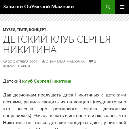
Перейти
Поиск
Записки ОчУмелой Мамочки
к
ОСНОВ
содержимому
МЕНЮ
МУЗЕЙ, ТЕАТР, КОНЦЕРТ...
ДЕТСКИЙ КЛУБ СЕРГЕЯ
НИКИТИНА
27 ОКТЯБРЯ 2007
ОЧУМЕЛАЯ МАМОЧКА
2
КОММЕНТАРИЯ
Детский
клуб Сергея Никитина
Дав девчонкам послушать диск Никитиных с детскими
песнями, решила сводить их на концерт (неудивительно
что песенка про резинового ежика девчонкам
понравилась). Начала искать в интернете и оказалось, что
Никитины не только детские концерты дают, у них свой