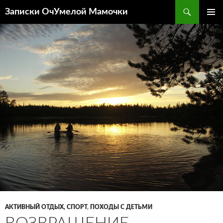
Перейти
Поиск
Записки ОчУмелой Мамочки
к
ОСНОВ
содержимому
МЕНЮ
АКТИВНЫЙ ОТДЫХ, СПОРТ
,
ПОХОДЫ С ДЕТЬМИ