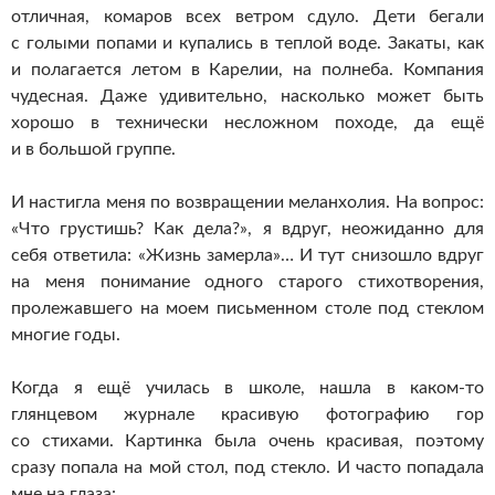
отличная, комаров всех ветром сдуло. Дети бегали
с голыми попами и купались в теплой воде. Закаты, как
и полагается летом в Карелии, на полнеба. Компания
чудесная. Даже удивительно, насколько может быть
хорошо в технически несложном походе, да ещё
и в большой группе.
И настигла меня по возвращении меланхолия. На вопрос:
«Что грустишь? Как дела?», я вдруг, неожиданно для
себя ответила: «Жизнь замерла»… И тут снизошло вдруг
на меня понимание одного старого стихотворения,
пролежавшего на моем письменном столе под стеклом
многие годы.
Когда я ещё училась в школе, нашла в
каком-то
глянцевом журнале красивую фотографию гор
со стихами. Картинка была очень красивая, поэтому
сразу попала на мой стол, под стекло. И часто попадала
мне на глаза: