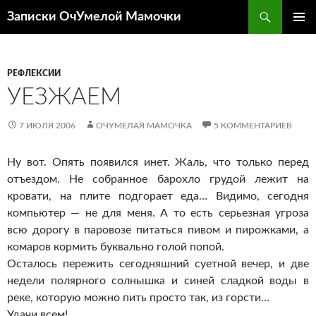
Перейти
Поиск
Записки ОчУмелой Мамочки
к
ОСНОВ
содержимому
МЕНЮ
РЕФЛЕКСИИ
УЕЗЖАЕМ
7 ИЮЛЯ 2006
ОЧУМЕЛАЯ МАМОЧКА
5 КОММЕНТАРИЕВ
Ну вот. Опять появился инет. Жаль, что только перед
отъездом. Не собранное барохло грудой лежит на
кровати, на плите подгорает еда… Видимо, сегодня
компьютер — не для меня. А то есть серьезная угроза
всю дорогу в паровозе питаться пивом и пирожками, а
комаров кормить буквально голой попой.
Осталось пережить сегодняшний суетной вечер, и две
недели полярного солнышка и синей сладкой воды в
реке, которую можно пить просто так, из горсти…
Удачи всем!