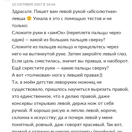
10 ОКТЯБРЯ 2007 В 18:46
Здрасьте. Пишет вам левой рукой «абсолютная»
левша
Узнала я это с помощью тестов и не
только:
Сложите руки в «замОк» (переплетя пальцы через
один) — какой из больших пальцев сверху?
Сложите из пальцев кольцо и прицельтесь через
него на вытянкутой руке. Затем закройте левый глаз.
Если цель сместилась, значит вы правша, и наоборот.
Ещё скрестите руки — какие пальцы сверху?
А вот «толчковая» нога у левшей правая:))
Т.к. в моём детстве леворуких ножниц не
существовало, пришлось научиться вырезать правой,
это единственное, что я делаю правой, даже
консервы открываю левой, держа нож от себя
ручкой. Я хорошо рисую и леплю левой, короче,
склонна к искусству; да и почерк левой у меня
понятный, ровный, даж говорят красивый. Так вот,
правой я отлично вырезаю портреты (профили), оч.