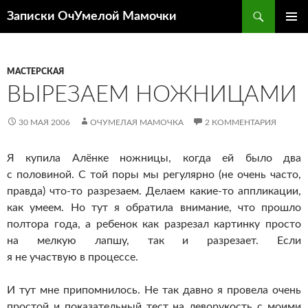
Перейти
Поиск
Записки ОчУмелой Мамочки
к
ОСНОВ
содержимому
МЕНЮ
МАСТЕРСКАЯ
ВЫРЕЗАЕМ НОЖНИЦАМИ
30 МАЯ 2006
ОЧУМЕЛАЯ МАМОЧКА
2 КОММЕНТАРИЯ
Я купила Алёнке ножницы, когда ей было два
с половиной. С той поры мы регулярно (не очень часто,
правда)
что-то
разрезаем. Делаем
какие-то
аппликации,
как умеем. Но тут я обратила внимание, что прошло
полтора года, а ребенок как разрезал картинку просто
на мелкую лапшу, так и разрезает. Если
я не участвую в процессе.
И тут мне припомнилось. Не так давно я провела очень
простой и показательный тест на леворукость с моими