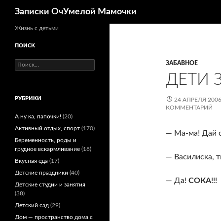
Поиск
Записки ОчУмелой Мамочки
Перейти
Жизнь с детьми
к
ПОИСК
содержимому
Найти:
ЗАБАВНОЕ
ДЕТИ 
РУБРИКИ
24 АПРЕЛЯ 200
КОММЕНТАРИЙ
А ну ка, папочки!
(20)
Активный отдых, спорт
(170)
—
Ма-ма
! Дай
Беременность, роды и
грудное вскармливание
(18)
— Василиска, 
Вкусная еда
(17)
Детские праздники
(40)
— Да!
СОКА
!!!
Детские студии и занятия
(38)
Детский сад
(29)
Дом — пространство дома с