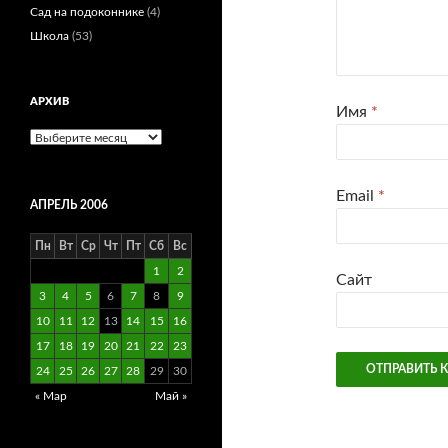
Сад на подоконнике
(4)
Школа
(53)
АРХИВ
Имя
*
Архив
Email
*
АПРЕЛЬ 2006
Пн
Вт
Ср
Чт
Пт
Сб
Вс
1
2
Сайт
3
4
5
6
7
8
9
10
11
12
13
14
15
16
17
18
19
20
21
22
23
24
25
26
27
28
29
30
« Мар
Май »