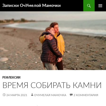
Перейти
Поиск
Записки ОчУмелой Мамочки
к
ОСНОВ
содержимому
МЕНЮ
РЕФЛЕКСИИ
ВРЕМЯ СОБИРАТЬ КАМНИ
24 МАРТА 2021
ОЧУМЕЛАЯ МАМОЧКА
2 КОММЕНТАРИЯ