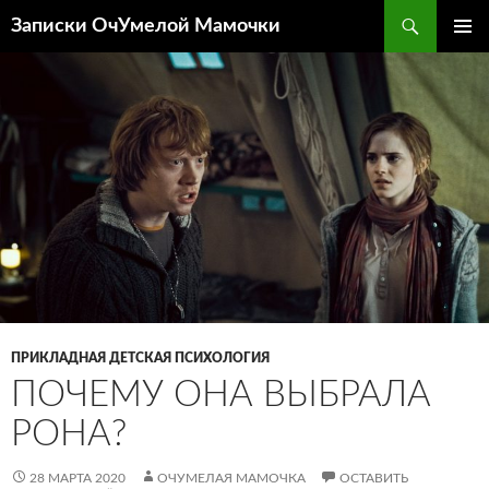
Перейти
Поиск
Записки ОчУмелой Мамочки
к
ОСНОВ
содержимому
МЕНЮ
ПРИКЛАДНАЯ ДЕТСКАЯ ПСИХОЛОГИЯ
ПОЧЕМУ ОНА ВЫБРАЛА
РОНА?
28 МАРТА 2020
ОЧУМЕЛАЯ МАМОЧКА
ОСТАВИТЬ