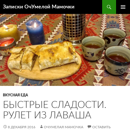
Перейти
Поиск
Записки ОчУмелой Мамочки
к
ОСНОВ
содержимому
МЕНЮ
ВКУСНАЯ ЕДА
БЫСТРЫЕ СЛАДОСТИ.
РУЛЕТ ИЗ ЛАВАША
8 ДЕКАБРЯ 2016
ОЧУМЕЛАЯ МАМОЧКА
ОСТАВИТЬ