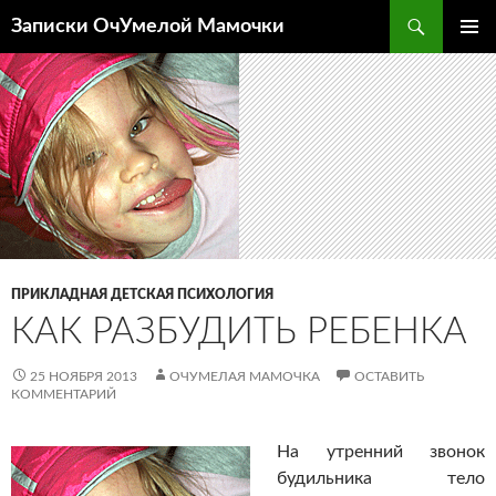
Перейти
Поиск
Записки ОчУмелой Мамочки
к
ОСНОВ
содержимому
МЕНЮ
ПРИКЛАДНАЯ ДЕТСКАЯ ПСИХОЛОГИЯ
КАК РАЗБУДИТЬ РЕБЕНКА
25 НОЯБРЯ 2013
ОЧУМЕЛАЯ МАМОЧКА
ОСТАВИТЬ
КОММЕНТАРИЙ
На утренний звонок
будильника тело