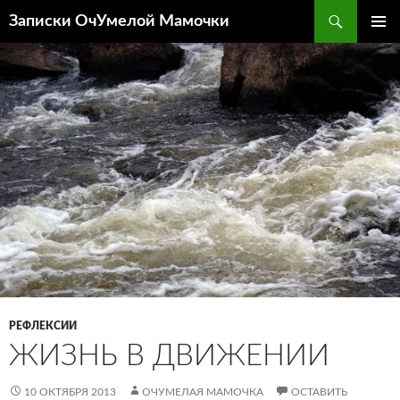
Перейти
Поиск
Записки ОчУмелой Мамочки
к
ОСНОВ
содержимому
МЕНЮ
РЕФЛЕКСИИ
ЖИЗНЬ В ДВИЖЕНИИ
10 ОКТЯБРЯ 2013
ОЧУМЕЛАЯ МАМОЧКА
ОСТАВИТЬ