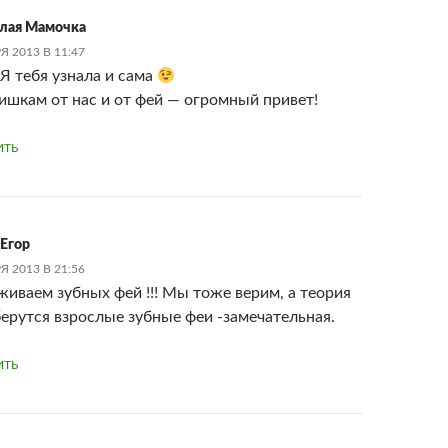
лая Мамочка
Я 2013 В 11:47
 Я тебя узнала и сама
ишкам от нас и от фей — огромный привет!
ИТЬ
 Егор
Я 2013 В 21:56
иваем зубных фей !!! Мы тоже верим, а теория
берутся взрослые зубные феи -замечательная.
ИТЬ