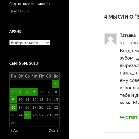
Сад на подоконнике
(4)
Школа
(53)
4 МЫСЛИ О “
АРХИВ
Татьяна
Архив
5 СЕНТЯБР
Когда м
зубом, д
СЕНТЯБРЬ 2013
вырезал
назад, т
Пн
Вт
Ср
Чт
Пт
Сб
Вс
ему сов
1
взрослы
2
3
4
5
6
7
8
тебе и 
9
10
11
12
13
14
15
мама Ми
16
17
18
19
20
21
22
23
24
25
26
27
28
29
ОТВЕТ
30
« Авг
Окт »