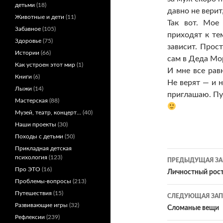
детьми
(18)
давно не верит
Животные и дети
(11)
Так вот. Мое
Забавное
(105)
приходят к тем
Здоровье
(75)
зависит. Прос
Истории
(66)
сам в Деда Мо
Как устроен этот мир
(1)
И мне все рав
Книги
(6)
Не верят — и н
Лыжи
(14)
приглашаю. Пу
Мастерская
(88)
Музей, театр, концерт…
(40)
Наши проекты
(30)
Походы с детьми
(50)
Прикладная детская
Навигац
психология
(123)
ПРЕДЫДУЩАЯ ЗА
Про ЭТО
(16)
по
Личностный рос
Проблемы-вопросы
(213)
записям
Путешествия
(15)
СЛЕДУЮЩАЯ ЗАП
Развивающие игры
(32)
Сломаные вещи
Рефлексии
(239)