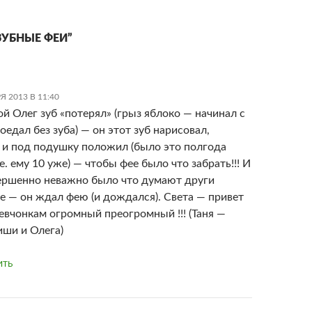
ЗУБНЫЕ ФЕИ”
Я 2013 В 11:40
ой Олег зуб «потерял» (грыз яблоко — начинал с
оедал без зуба) — он этот зуб нарисовал,
 и под подушку положил (было это полгода
.е. ему 10 уже) — чтобы фее было что забрать!!! И
ершенно неважно было что думают други
е — он ждал фею (и дождался). Света — привет
девчонкам огромный преогромный !!! (Таня —
ши и Олега)
ИТЬ