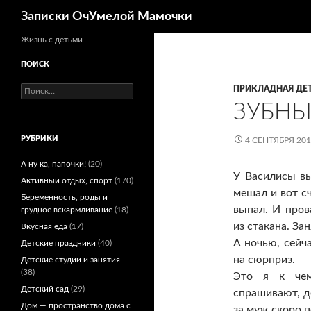
Поиск
Записки ОчУмелой Мамочки
Перейти
Жизнь с детьми
к
ПОИСК
содержимому
Найти:
ПРИКЛАДНАЯ ДЕ
ЗУБНЫ
РУБРИКИ
4 СЕНТЯБРЯ 20
А ну ка, папочки!
(20)
У Василисы в
Активный отдых, спорт
(170)
мешал и вот с
Беременность, роды и
выпал. И пров
грудное вскармливание
(18)
из стакана. За
Вкусная еда
(17)
А ночью, сейча
Детские праздники
(40)
на сюрприз.
Детские студии и занятия
(38)
Это я к чем
Детский сад
(29)
спрашивают, д
Дом — пространство дома с
за муж скоро 