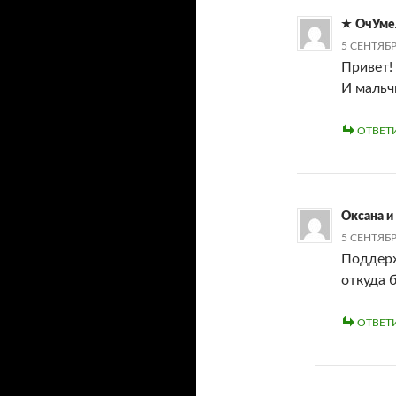
ОчУме
5 СЕНТЯБР
Привет!
И мальч
ОТВЕТ
Оксана и
5 СЕНТЯБР
Поддерж
откуда 
ОТВЕТ