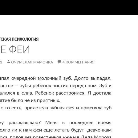
ТСКАЯ ПСИХОЛОГИЯ
Е ФЕИ
13
ОЧУМЕЛАЯ МАМОЧКА
4 КОММЕНТАРИЯ
ыпал очередной молочный зуб. Долго выпадал,
частье — зубы ребенок чистил перед сном. Зуб и
алился в слив. Ребенок расстроился. Я достала
нятие было не из приятных.
с то есть, прилетела зубная фея и поменяла зуб
у рассказываю? Меня в последнее время
олго ли к нам феи еще летать будут -девчонкам
пока, половина ровестников уже и в Деда Мороза