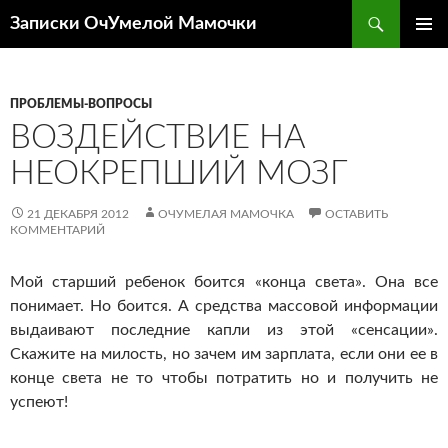
Перейти
Поиск
Записки ОчУмелой Мамочки
к
ОСНОВ
содержимому
МЕНЮ
ПРОБЛЕМЫ-ВОПРОСЫ
ВОЗДЕЙСТВИЕ НА
НЕОКРЕПШИЙ МОЗГ
21 ДЕКАБРЯ 2012
ОЧУМЕЛАЯ МАМОЧКА
ОСТАВИТЬ
КОММЕНТАРИЙ
Мой старший ребенок боится «конца света». Она все
понимает. Но боится. А средства массовой информации
выдаивают последние капли из этой «сенсации».
Скажите на милость, но зачем им зарплата, если они ее в
конце света не то чтобы потратить но и получить не
успеют!