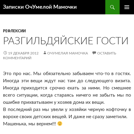
Перейти
Поиск
Записки ОчУмелой Мамочки
к
ОСНОВ
содержимому
МЕНЮ
РЕФЛЕКСИИ
РАЗГИЛЬДЯЙСКИЕ ГОСТИ
19 ДЕКАБРЯ 2012
ОЧУМЕЛАЯ МАМОЧКА
ОСТАВИТЬ
КОММЕНТАРИЙ
Это про нас. Мы обязательно забываем что-то в гостях.
Иногда эти вещи ждут нас там до следующего визита.
Иногда приходится срочно ехать за ними. Но смешнее
всего ситуации, когда стараясь ничего не забыть мы по
ошибке прихватываем у хозяев дома их вещи.
В последний раз мы увели у хозяйки черную кофточку в
ворохе своих детских вещей. И даже не сразу заметили.
Машенька, мы вернем!!!