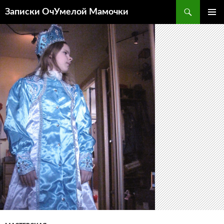
Перейти
Поиск
Записки ОчУмелой Мамочки
к
ОСНОВ
содержимому
МЕНЮ