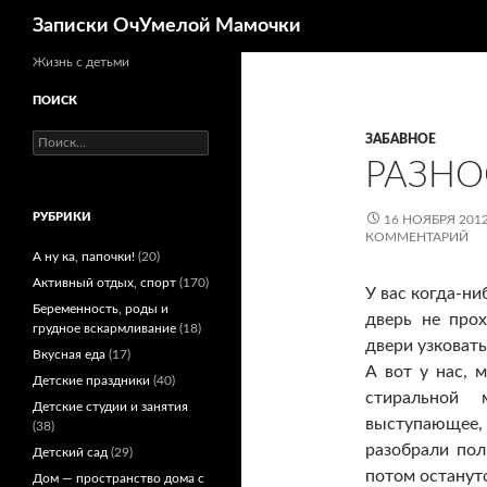
Поиск
Записки ОчУмелой Мамочки
Перейти
Жизнь с детьми
к
ПОИСК
содержимому
Найти:
ЗАБАВНОЕ
РАЗНО
РУБРИКИ
16 НОЯБРЯ 201
КОММЕНТАРИЙ
А ну ка, папочки!
(20)
Активный отдых, спорт
(170)
У вас когда-ни
Беременность, роды и
дверь не про
грудное вскармливание
(18)
двери узковат
Вкусная еда
(17)
А вот у нас, 
Детские праздники
(40)
стиральной
Детские студии и занятия
выступающее,
(38)
разобрали по
Детский сад
(29)
потом останутс
Дом — пространство дома с